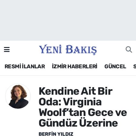
İzmir
Güncel
Ekonomi
RESMİ İLANLAR
İZMİR HABERLERİ
GÜNCEL
Siyaset
Asayiş / Polis-Adliye
Kendine Ait Bir
Oda: Virginia
Spor
Woolf’tan Gece ve
Magazin
Gündüz Üzerine
Foto Galeri
BERFIN YILDIZ